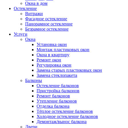
Окна в дом
Остекление
Витражи
Фасадное остекление
Панорамное остекление
Безрамное остекление
Услуги
Окна
Установка окон
Монтаж пластиковых окон
Окна в квартиру
Ремонт окон
Регулировка окон
Замена старых пластиковых окон
Замена стеклопакета
Балконы
Остекление балконов
Пристройка балконов
Ремонт балконов
Утепление балконов
Отделка балкона
Тёплое остекление балконов
Холодное остекление балконов
Демонтаж/вынос балкона
Двери