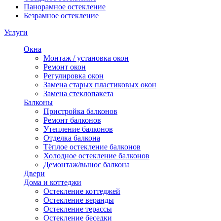
Панорамное остекление
Безрамное остекление
Услуги
Окна
Монтаж / установка окон
Ремонт окон
Регулировка окон
Замена старых пластиковых окон
Замена стеклопакета
Балконы
Пристройка балконов
Ремонт балконов
Утепление балконов
Отделка балкона
Тёплое остекление балконов
Холодное остекление балконов
Демонтаж/вынос балкона
Двери
Дома и коттеджи
Остекление коттеджей
Остекление веранды
Остекление терассы
Остекление беседки