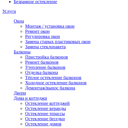
Безрамное остекление
Услуги
Окна
Монтаж / установка окон
Ремонт окон
Регулировка окон
Замена старых пластиковых окон
Замена стеклопакета
Балконы
Пристройка балконов
Ремонт балконов
Утепление балконов
Отделка балкона
Тёплое остекление балконов
Холодное остекление балконов
Демонтаж/вынос балкона
Двери
Дома и коттеджи
Остекление коттеджей
Остекление веранды
Остекление терассы
Остекление беседки
Остекление домов