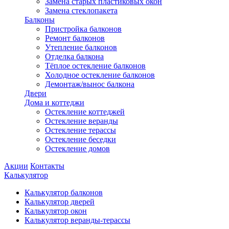
Замена старых пластиковых окон
Замена стеклопакета
Балконы
Пристройка балконов
Ремонт балконов
Утепление балконов
Отделка балкона
Тёплое остекление балконов
Холодное остекление балконов
Демонтаж/вынос балкона
Двери
Дома и коттеджи
Остекление коттеджей
Остекление веранды
Остекление терассы
Остекление беседки
Остекление домов
Акции
Контакты
Калькулятор
Калькулятор балконов
Калькулятор дверей
Калькулятор окон
Калькулятор веранды-терассы