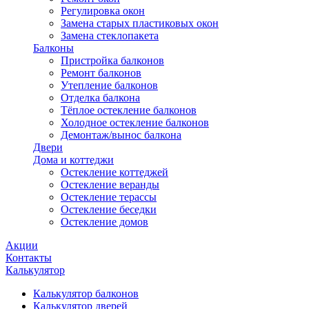
Регулировка окон
Замена старых пластиковых окон
Замена стеклопакета
Балконы
Пристройка балконов
Ремонт балконов
Утепление балконов
Отделка балкона
Тёплое остекление балконов
Холодное остекление балконов
Демонтаж/вынос балкона
Двери
Дома и коттеджи
Остекление коттеджей
Остекление веранды
Остекление терассы
Остекление беседки
Остекление домов
Акции
Контакты
Калькулятор
Калькулятор балконов
Калькулятор дверей