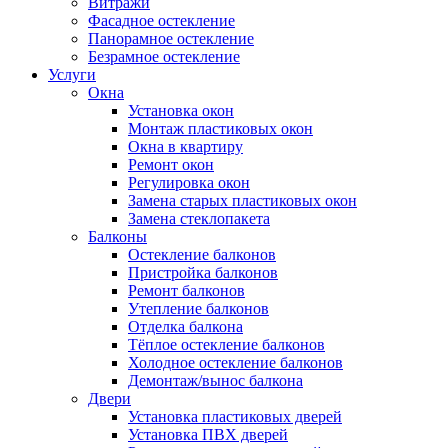
Витражи
Фасадное остекление
Панорамное остекление
Безрамное остекление
Услуги
Окна
Установка окон
Монтаж пластиковых окон
Окна в квартиру
Ремонт окон
Регулировка окон
Замена старых пластиковых окон
Замена стеклопакета
Балконы
Остекление балконов
Пристройка балконов
Ремонт балконов
Утепление балконов
Отделка балкона
Тёплое остекление балконов
Холодное остекление балконов
Демонтаж/вынос балкона
Двери
Установка пластиковых дверей
Установка ПВХ дверей