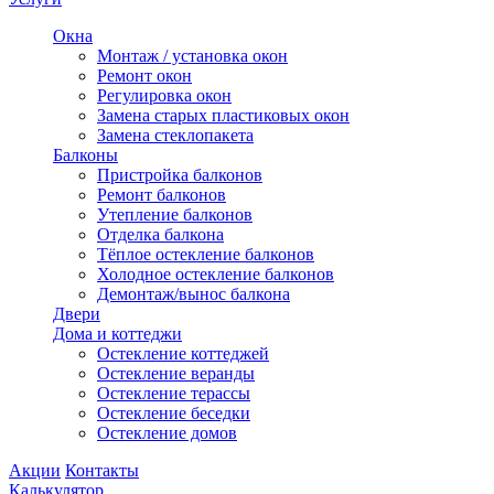
Окна
Монтаж / установка окон
Ремонт окон
Регулировка окон
Замена старых пластиковых окон
Замена стеклопакета
Балконы
Пристройка балконов
Ремонт балконов
Утепление балконов
Отделка балкона
Тёплое остекление балконов
Холодное остекление балконов
Демонтаж/вынос балкона
Двери
Дома и коттеджи
Остекление коттеджей
Остекление веранды
Остекление терассы
Остекление беседки
Остекление домов
Акции
Контакты
Калькулятор