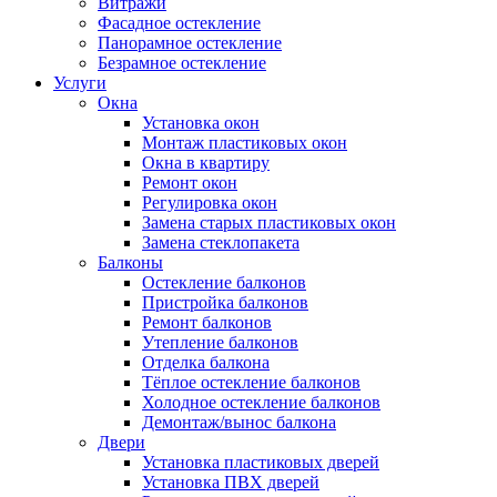
Витражи
Фасадное остекление
Панорамное остекление
Безрамное остекление
Услуги
Окна
Установка окон
Монтаж пластиковых окон
Окна в квартиру
Ремонт окон
Регулировка окон
Замена старых пластиковых окон
Замена стеклопакета
Балконы
Остекление балконов
Пристройка балконов
Ремонт балконов
Утепление балконов
Отделка балкона
Тёплое остекление балконов
Холодное остекление балконов
Демонтаж/вынос балкона
Двери
Установка пластиковых дверей
Установка ПВХ дверей