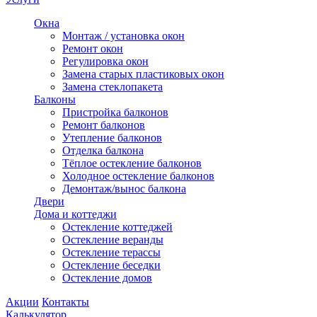
Окна
Монтаж / установка окон
Ремонт окон
Регулировка окон
Замена старых пластиковых окон
Замена стеклопакета
Балконы
Пристройка балконов
Ремонт балконов
Утепление балконов
Отделка балкона
Тёплое остекление балконов
Холодное остекление балконов
Демонтаж/вынос балкона
Двери
Дома и коттеджи
Остекление коттеджей
Остекление веранды
Остекление терассы
Остекление беседки
Остекление домов
Акции
Контакты
Калькулятор