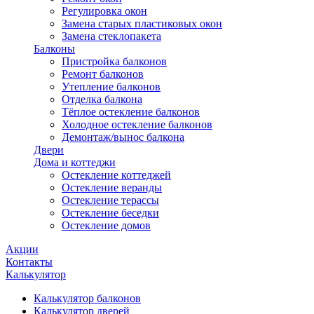
Регулировка окон
Замена старых пластиковых окон
Замена стеклопакета
Балконы
Пристройка балконов
Ремонт балконов
Утепление балконов
Отделка балкона
Тёплое остекление балконов
Холодное остекление балконов
Демонтаж/вынос балкона
Двери
Дома и коттеджи
Остекление коттеджей
Остекление веранды
Остекление терассы
Остекление беседки
Остекление домов
Акции
Контакты
Калькулятор
Калькулятор балконов
Калькулятор дверей