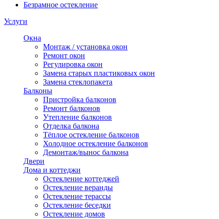
Безрамное остекление
Услуги
Окна
Монтаж / установка окон
Ремонт окон
Регулировка окон
Замена старых пластиковых окон
Замена стеклопакета
Балконы
Пристройка балконов
Ремонт балконов
Утепление балконов
Отделка балкона
Тёплое остекление балконов
Холодное остекление балконов
Демонтаж/вынос балкона
Двери
Дома и коттеджи
Остекление коттеджей
Остекление веранды
Остекление терассы
Остекление беседки
Остекление домов