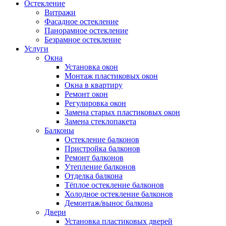
Остекление
Витражи
Фасадное остекление
Панорамное остекление
Безрамное остекление
Услуги
Окна
Установка окон
Монтаж пластиковых окон
Окна в квартиру
Ремонт окон
Регулировка окон
Замена старых пластиковых окон
Замена стеклопакета
Балконы
Остекление балконов
Пристройка балконов
Ремонт балконов
Утепление балконов
Отделка балкона
Тёплое остекление балконов
Холодное остекление балконов
Демонтаж/вынос балкона
Двери
Установка пластиковых дверей