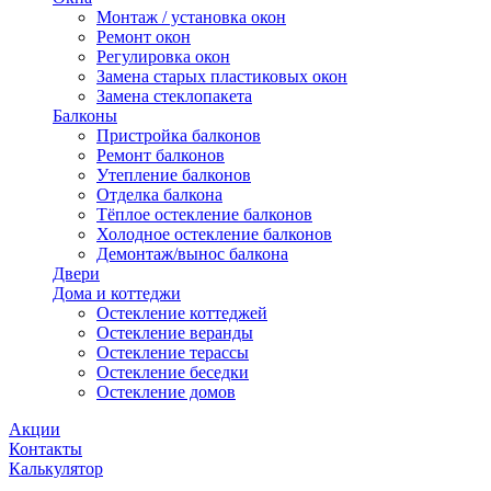
Монтаж / установка окон
Ремонт окон
Регулировка окон
Замена старых пластиковых окон
Замена стеклопакета
Балконы
Пристройка балконов
Ремонт балконов
Утепление балконов
Отделка балкона
Тёплое остекление балконов
Холодное остекление балконов
Демонтаж/вынос балкона
Двери
Дома и коттеджи
Остекление коттеджей
Остекление веранды
Остекление терассы
Остекление беседки
Остекление домов
Акции
Контакты
Калькулятор