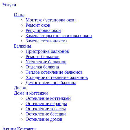
Услуги
Окна
Монтаж / установка окон
Ремонт окон
Регулировка окон
Замена старых пластиковых окон
Замена стеклопакета
Балконы
Пристройка балконов
Ремонт балконов
Утепление балконов
Отделка балкона
Тёплое остекление балконов
Холодное остекление балконов
Демонтаж/вынос балкона
Двери
Дома и коттеджи
Остекление коттеджей
Остекление веранды
Остекление терассы
Остекление беседки
Остекление домов
Акции
Контакты