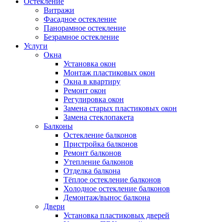
Остекление
Витражи
Фасадное остекление
Панорамное остекление
Безрамное остекление
Услуги
Окна
Установка окон
Монтаж пластиковых окон
Окна в квартиру
Ремонт окон
Регулировка окон
Замена старых пластиковых окон
Замена стеклопакета
Балконы
Остекление балконов
Пристройка балконов
Ремонт балконов
Утепление балконов
Отделка балкона
Тёплое остекление балконов
Холодное остекление балконов
Демонтаж/вынос балкона
Двери
Установка пластиковых дверей