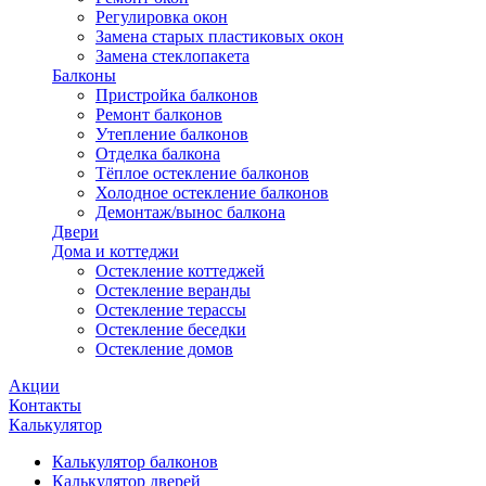
Регулировка окон
Замена старых пластиковых окон
Замена стеклопакета
Балконы
Пристройка балконов
Ремонт балконов
Утепление балконов
Отделка балкона
Тёплое остекление балконов
Холодное остекление балконов
Демонтаж/вынос балкона
Двери
Дома и коттеджи
Остекление коттеджей
Остекление веранды
Остекление терассы
Остекление беседки
Остекление домов
Акции
Контакты
Калькулятор
Калькулятор балконов
Калькулятор дверей