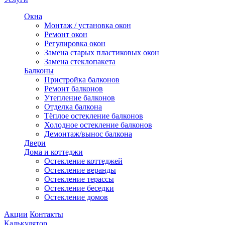
Окна
Монтаж / установка окон
Ремонт окон
Регулировка окон
Замена старых пластиковых окон
Замена стеклопакета
Балконы
Пристройка балконов
Ремонт балконов
Утепление балконов
Отделка балкона
Тёплое остекление балконов
Холодное остекление балконов
Демонтаж/вынос балкона
Двери
Дома и коттеджи
Остекление коттеджей
Остекление веранды
Остекление терассы
Остекление беседки
Остекление домов
Акции
Контакты
Калькулятор