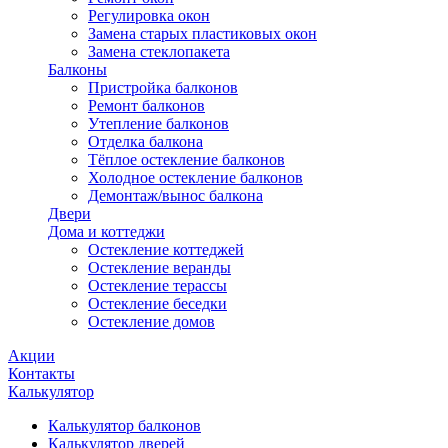
Регулировка окон
Замена старых пластиковых окон
Замена стеклопакета
Балконы
Пристройка балконов
Ремонт балконов
Утепление балконов
Отделка балкона
Тёплое остекление балконов
Холодное остекление балконов
Демонтаж/вынос балкона
Двери
Дома и коттеджи
Остекление коттеджей
Остекление веранды
Остекление терассы
Остекление беседки
Остекление домов
Акции
Контакты
Калькулятор
Калькулятор балконов
Калькулятор дверей