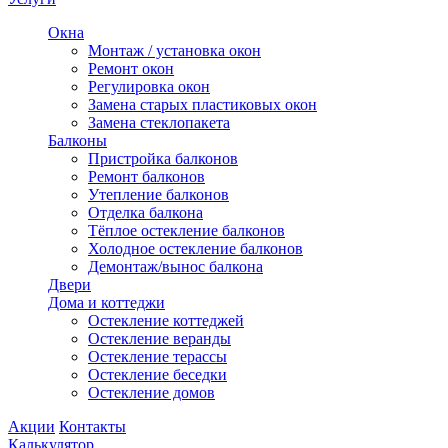
Окна
Монтаж / установка окон
Ремонт окон
Регулировка окон
Замена старых пластиковых окон
Замена стеклопакета
Балконы
Пристройка балконов
Ремонт балконов
Утепление балконов
Отделка балкона
Тёплое остекление балконов
Холодное остекление балконов
Демонтаж/вынос балкона
Двери
Дома и коттеджи
Остекление коттеджей
Остекление веранды
Остекление терассы
Остекление беседки
Остекление домов
Акции
Контакты
Калькулятор