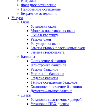
Витражи
Фасадное остекление
Панорамное остекление
Безрамное остекление
Услуги
Окна
Установка окон
Монтаж пластиковых окон
Окна в квартиру
Ремонт окон
Регулировка окон
Замена старых пластиковых окон
Замена стеклопакета
Балконы
Остекление балконов
Пристройка балконов
Ремонт балконов
Утепление балконов
Отделка балкона
Тёплое остекление балконов
Холодное остекление балконов
Демонтаж/вынос балкона
Двери
Установка пластиковых дверей
Установка ПВХ дверей