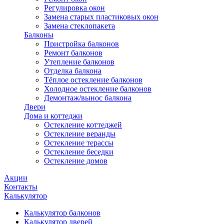
Регулировка окон
Замена старых пластиковых окон
Замена стеклопакета
Балконы
Пристройка балконов
Ремонт балконов
Утепление балконов
Отделка балкона
Тёплое остекление балконов
Холодное остекление балконов
Демонтаж/вынос балкона
Двери
Дома и коттеджи
Остекление коттеджей
Остекление веранды
Остекление терассы
Остекление беседки
Остекление домов
Акции
Контакты
Калькулятор
Калькулятор балконов
Калькулятор дверей