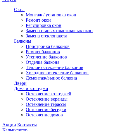
Окна
Монтаж / установка окон
Ремонт окон
Регулировка окон
Замена старых пластиковых окон
Замена стеклопакета
Балконы
Пристройка балконов
Ремонт балконов
Утепление балконов
Отделка балкона
Тёплое остекление балконов
Холодное остекление балконов
Демонтаж/вынос балкона
Двери
Дома и коттеджи
Остекление коттеджей
Остекление веранды
Остекление терассы
Остекление беседки
Остекление домов
Акции
Контакты
Калькулятор