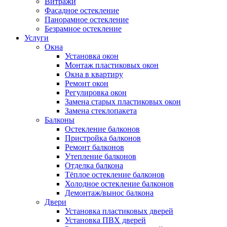
Витражи
Фасадное остекление
Панорамное остекление
Безрамное остекление
Услуги
Окна
Установка окон
Монтаж пластиковых окон
Окна в квартиру
Ремонт окон
Регулировка окон
Замена старых пластиковых окон
Замена стеклопакета
Балконы
Остекление балконов
Пристройка балконов
Ремонт балконов
Утепление балконов
Отделка балкона
Тёплое остекление балконов
Холодное остекление балконов
Демонтаж/вынос балкона
Двери
Установка пластиковых дверей
Установка ПВХ дверей