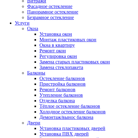
Витражи
Фасадное остекление
Панорамное остекление
Безрамное остекление
Услуги
Окна
Установка окон
Монтаж пластиковых окон
Окна в квартиру
Ремонт окон
Регулировка окон
Замена старых пластиковых окон
Замена стеклопакета
Балконы
Остекление балконов
Пристройка балконов
Ремонт балконов
Утепление балконов
Отделка балкона
Тёплое остекление балконов
Холодное остекление балконов
Демонтаж/вынос балкона
Двери
Установка пластиковых дверей
Установка ПВХ дверей