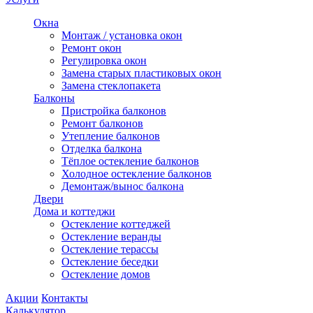
Окна
Монтаж / установка окон
Ремонт окон
Регулировка окон
Замена старых пластиковых окон
Замена стеклопакета
Балконы
Пристройка балконов
Ремонт балконов
Утепление балконов
Отделка балкона
Тёплое остекление балконов
Холодное остекление балконов
Демонтаж/вынос балкона
Двери
Дома и коттеджи
Остекление коттеджей
Остекление веранды
Остекление терассы
Остекление беседки
Остекление домов
Акции
Контакты
Калькулятор