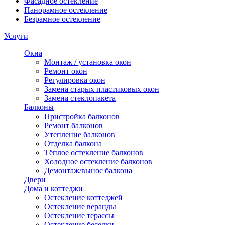
Фасадное остекление
Панорамное остекление
Безрамное остекление
Услуги
Окна
Монтаж / установка окон
Ремонт окон
Регулировка окон
Замена старых пластиковых окон
Замена стеклопакета
Балконы
Пристройка балконов
Ремонт балконов
Утепление балконов
Отделка балкона
Тёплое остекление балконов
Холодное остекление балконов
Демонтаж/вынос балкона
Двери
Дома и коттеджи
Остекление коттеджей
Остекление веранды
Остекление терассы
Остекление беседки